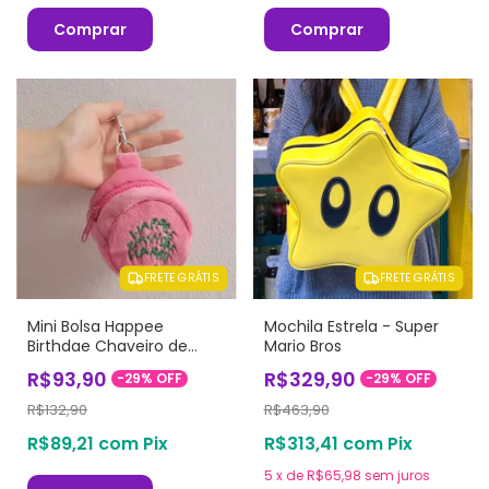
Comprar
Comprar
FRETE GRÁTIS
FRETE GRÁTIS
Mini Bolsa Happee
Mochila Estrela - Super
Birthdae Chaveiro de
Mario Bros
Pelúcia
R$93,90
R$329,90
-
29
%
OFF
-
29
%
OFF
R$132,90
R$463,90
R$89,21
com
Pix
R$313,41
com
Pix
5
x
de
R$65,98
sem juros