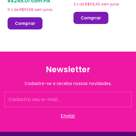
R$245,01
com
Pix
2
x
de
R$56,45
sem juros
5
x
de
R$51,58
sem juros
Comprar
Comprar
Newsletter
Cadastre-se e receba nossas novidades.