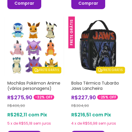
Comprar
Comprar
FRETE GRÁTIS
FRETE GRÁTIS
FRETE GRÁTIS
Mochilas Pokémon Anime
Bolsa Térmica Tubarão
(vários personagens)
Jaws Lancheira
R$275,90
R$227,90
-
32
%
OFF
-
25
%
OFF
R$406,90
R$304,90
R$262,11
com
Pix
R$216,51
com
Pix
5
x
de
R$55,18
sem juros
4
x
de
R$56,98
sem juros