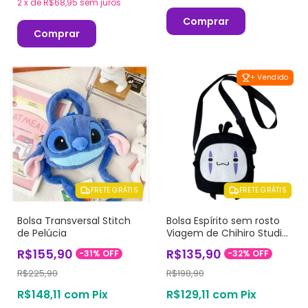
2
x
de
R$68,95
sem juros
Comprar
Comprar
+ Vendido
FRETE GRÁTIS
FRETE GRÁTIS
Bolsa Transversal Stitch
Bolsa Espírito sem rosto
de Pelúcia
Viagem de Chihiro Studio
Ghibli
R$155,90
R$135,90
-
31
%
OFF
-
32
%
OFF
R$225,90
R$198,90
R$148,11
com
Pix
R$129,11
com
Pix