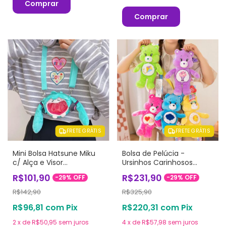
Comprar
Comprar
FRETE GRÁTIS
FRETE GRÁTIS
Mini Bolsa Hatsune Miku
Bolsa de Pelúcia -
c/ Alça e Visor
Ursinhos Carinhosos
transparente
(Care Bears)
R$101,90
R$231,90
-
29
%
OFF
-
29
%
OFF
R$142,90
R$325,90
R$96,81
com
Pix
R$220,31
com
Pix
2
x
de
R$50,95
sem juros
4
x
de
R$57,98
sem juros