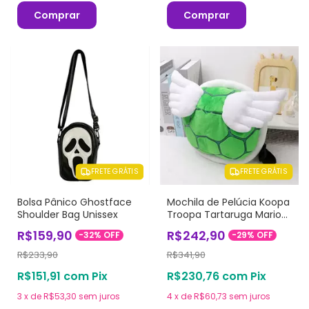
Comprar
Comprar
FRETE GRÁTIS
FRETE GRÁTIS
Bolsa Pânico Ghostface
Mochila de Pelúcia Koopa
Shoulder Bag Unissex
Troopa Tartaruga Mario
Bros (vários modelos)
R$159,90
R$242,90
-
32
%
OFF
-
29
%
OFF
R$233,90
R$341,90
R$151,91
com
Pix
R$230,76
com
Pix
3
x
de
R$53,30
sem juros
4
x
de
R$60,73
sem juros