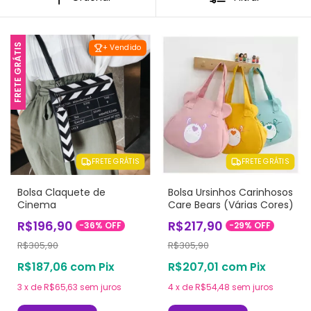
FRETE GRÁTIS
+ Vendido
FRETE GRÁTIS
FRETE GRÁTIS
Bolsa Claquete de
Bolsa Ursinhos Carinhosos
Cinema
Care Bears (Várias Cores)
R$196,90
R$217,90
-
36
%
OFF
-
29
%
OFF
R$305,90
R$305,90
R$187,06
com
Pix
R$207,01
com
Pix
3
x
de
R$65,63
sem juros
4
x
de
R$54,48
sem juros