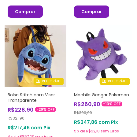
Comprar
Comprar
FRETE GRÁTIS
FRETE GRÁTIS
Bolsa Stitch com Visor
Mochila Gengar Pokemon
Transparente
R$260,90
-
13
%
OFF
R$228,90
-
29
%
OFF
R$300,90
R$321,90
R$247,86
com
Pix
R$217,46
com
Pix
5
x
de
R$52,18
sem juros
4
x
de
R$57,23
sem juros