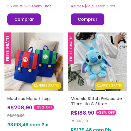
5
x
de
R$67,58
sem juros
4
x
de
R$59,98
sem juros
Comprar
Comprar
FRETE GRÁTIS
FRETE GRÁTIS
FRETE GRÁTIS
FRETE GRÁTIS
Mochilas Mario / Luigi
Mochila Stitch Pelúcia de
32cm Lilo & Stitch
R$208,90
-
29
%
OFF
R$188,90
-
38
%
OFF
R$293,90
R$303,90
R$198,46
com
Pix
R$179,46
com
Pix