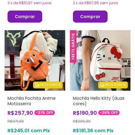
3
x
de
R$51,97
sem juros
2
x
de
R$67,95
sem juros
Comprar
Comprar
FRETE GRÁTIS
FRETE GRÁTIS
FRETE GRÁTIS
Mochila Pochita Anime
Mochila Hello Kitty (duas
Motosserra
cores)
R$257,90
R$190,90
-
31
%
OFF
-
38
%
OFF
R$371,90
R$305,90
R$245,01
com
Pix
R$181,36
com
Pix