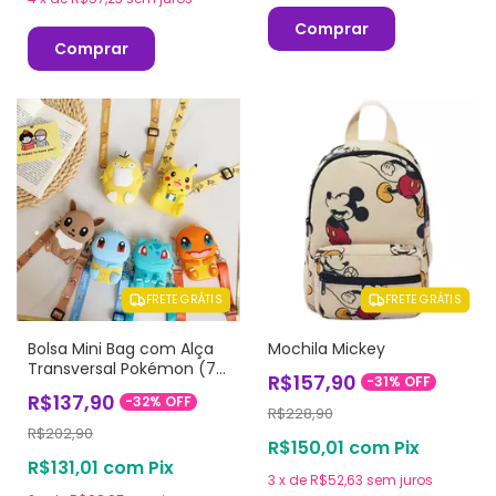
Comprar
Comprar
FRETE GRÁTIS
FRETE GRÁTIS
Bolsa Mini Bag com Alça
Mochila Mickey
Transversal Pokémon (7
R$157,90
-
31
%
OFF
modelos)
R$137,90
-
32
%
OFF
R$228,90
R$202,90
R$150,01
com
Pix
R$131,01
com
Pix
3
x
de
R$52,63
sem juros