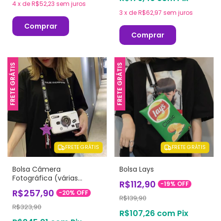
4
x
de
R$52,23
sem juros
3
x
de
R$62,97
sem juros
Comprar
Comprar
FRETE GRÁTIS
FRETE GRÁTIS
FRETE GRÁTIS
FRETE GRÁTIS
Bolsa Câmera
Bolsa Lays
Fotográfica (várias
R$112,90
-
19
%
OFF
cores)
R$257,90
-
20
%
OFF
R$139,90
R$323,90
R$107,26
com
Pix