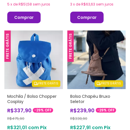
5
x
de
R$51,58
sem juros
3
x
de
R$63,63
sem juros
Comprar
Comprar
FRETE GRÁTIS
FRETE GRÁTIS
FRETE GRÁTIS
FRETE GRÁTIS
Mochila / Bolsa Chopper
Bolsa Chapéu Bruxo
Cosplay
Seletor
R$337,90
R$239,90
-
29
%
OFF
-
29
%
OFF
R$475,90
R$338,90
R$321,01
com
Pix
R$227,91
com
Pix