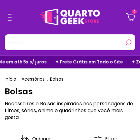
0
uros
✦ Frete Grátis em Todo o Site
✦ Zero Taxas Adicio
Início
.
Acessórios
.
Bolsas
Bolsas
Necessaires e Bolsas inspiradas nos personagens de
filmes, séries, anime e quadrinhos que você mais
gosta.
Ordenar
Filtrar