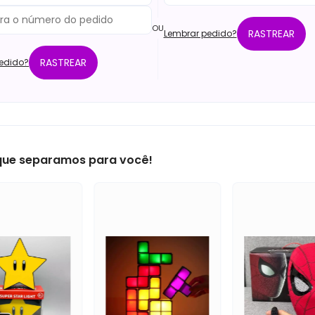
OU
RASTREAR
Lembrar pedido?
RASTREAR
edido?
 que separamos para você!