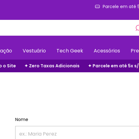
Parcele em até 
ação
Vestuário
Tech Geek
Acessórios
Pre
 Zero Taxas Adicionais
✦ Parcele em até 5x s/ juros
✦ 
Nome