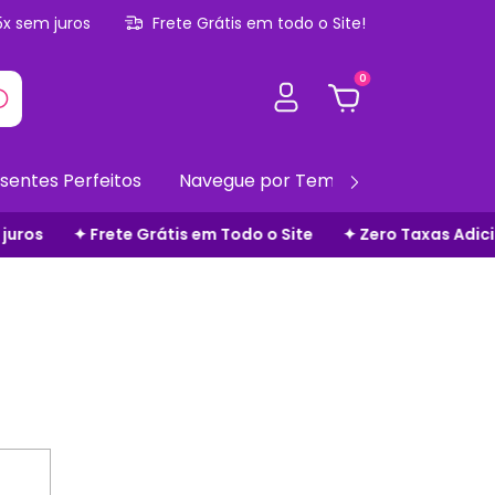
5x sem juros
Frete Grátis em todo o Site!
0
sentes Perfeitos
Navegue por Temas
Gift Cards
Frete Grátis em Todo o Site
✦ Zero Taxas Adicionais
✦ 