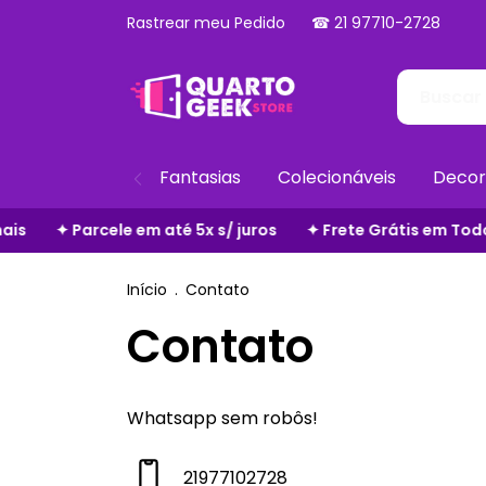
Rastrear meu Pedido
☎ 21 97710-2728
Fantasias
Colecionáveis
Decor
rcele em até 5x s/ juros
✦ Frete Grátis em Todo o Site
✦
Início
.
Contato
Contato
Whatsapp sem robôs!
21977102728