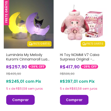
FRETE GRÁTIS
FRETE GRÁTIS
FRETE GRÁTIS
Luminária My Melody
Hi Toy NOMMI V7 Caixa
Kuromi Cinnamoroll Lua
Surpresa Original -
Crescente LED
Coleção Uma Mordida de
R$257,90
R$417,90
-
36
%
OFF
-
29
%
OFF
Amor
R$405,90
R$586,90
R$245,01
com
Pix
R$397,01
com
Pix
5
x
de
R$51,58
sem juros
5
x
de
R$83,58
sem juros
Comprar
Comprar