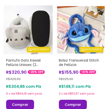
FRETE GRÁTIS
FRETE GRÁTIS
Pantufa Gato Kawaii
Bolsa Transversal Stitch
Pelúcia Unissex (2
de Pelúcia
modelos)
R$320,90
R$155,90
-
25
%
OFF
-
31
%
OFF
R$428,90
R$225,90
R$304,86
com
Pix
R$148,11
com
Pix
5
x
de
R$64,18
sem juros
3
x
de
R$51,97
sem juros
Comprar
Comprar