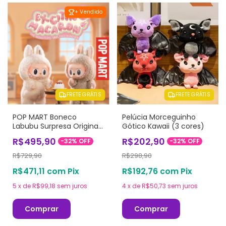
+ Vendido
FRETE GRÁTIS
FRETE GRÁTIS
POP MART Boneco
Pelúcia Morceguinho
Labubu Surpresa Original
Gótico Kawaii (3 cores)
- Exciting Macaron
R$495,90
R$202,90
-
32
%
OFF
-
32
%
OFF
R$729,90
R$298,90
R$471,11
com
Pix
R$192,76
com
Pix
5
x
de
R$99,18
sem juros
4
x
de
R$50,73
sem juros
Comprar
Comprar