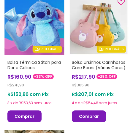
FRETE GRÁTIS
FRETE GRÁTIS
Bolsa Térmica Stitch para
Bolsa Ursinhos Carinhosos
Dor e Cólicas
Care Bears (Várias Cores)
R$160,90
R$217,90
-
33
%
OFF
-
29
%
OFF
R$241,90
R$305,90
R$152,86
com
Pix
R$207,01
com
Pix
3
x
de
R$53,63
sem juros
4
x
de
R$54,48
sem juros
Comprar
Comprar