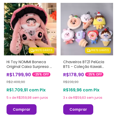
FRETE GRÁTIS
FRETE GRÁTIS
Hi Toy NOMMI Boneca
Chaveiros BT21 Pelúcia
Original Caixa Surpresa -
BTS - Coleção Kawaii
Coleção Mushroom Hat
(Vários Modelos)
R$1.799,90
R$178,90
-
25
%
OFF
-
25
%
OFF
400%
R$2.408,90
R$238,90
R$1.709,91
com
Pix
R$169,96
com
Pix
5
x
de
R$359,98
sem juros
3
x
de
R$59,63
sem juros
Comprar
Comprar