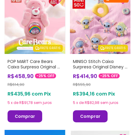
FRETE GRÁTIS
FRETE GRÁTIS
POP MART Care Bears
MINISO Stitch Caixa
Caixa Surpresa Original -
Surpresa Original Disney -
Colorful Hugs Series
Eat Something Before
R$458,90
R$414,90
-
25
%
OFF
-
25
%
OFF
Figures
Sleep Series
R$614,90
R$555,90
R$435,96
com
Pix
R$394,16
com
Pix
5
x
de
R$91,78
sem juros
5
x
de
R$82,98
sem juros
Comprar
Comprar