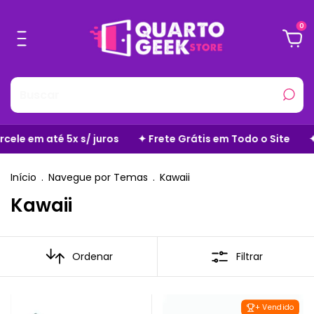
0
✦ Frete Grátis em Todo o Site
✦ Zero Taxas Adicionais
Início
.
Navegue por Temas
.
Kawaii
Kawaii
Ordenar
Filtrar
+ Vendido