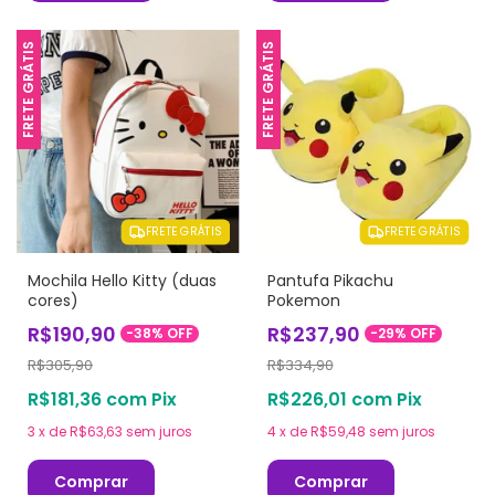
FRETE GRÁTIS
FRETE GRÁTIS
FRETE GRÁTIS
FRETE GRÁTIS
Mochila Hello Kitty (duas
Pantufa Pikachu
cores)
Pokemon
R$190,90
R$237,90
-
38
%
OFF
-
29
%
OFF
R$305,90
R$334,90
R$181,36
com
Pix
R$226,01
com
Pix
3
x
de
R$63,63
sem juros
4
x
de
R$59,48
sem juros
Comprar
Comprar