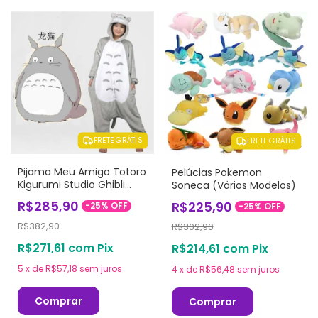
FRETE GRÁTIS
FRETE GRÁTIS
Pijama Meu Amigo Totoro
Pelúcias Pokemon
Kigurumi Studio Ghibli
Soneca (Vários Modelos)
(Adulto/Infantil)
R$285,90
R$225,90
-
25
%
OFF
-
25
%
OFF
R$382,90
R$302,90
R$271,61
com
Pix
R$214,61
com
Pix
5
x
de
R$57,18
sem juros
4
x
de
R$56,48
sem juros
Comprar
Comprar