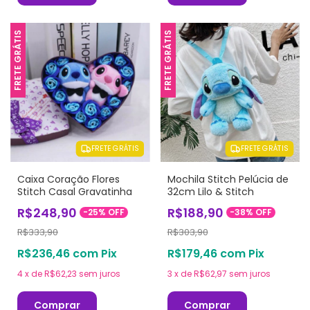
FRETE GRÁTIS
FRETE GRÁTIS
FRETE GRÁTIS
FRETE GRÁTIS
Caixa Coração Flores
Mochila Stitch Pelúcia de
Stitch Casal Gravatinha
32cm Lilo & Stitch
R$248,90
R$188,90
-
25
%
OFF
-
38
%
OFF
R$333,90
R$303,90
R$236,46
com
Pix
R$179,46
com
Pix
4
x
de
R$62,23
sem juros
3
x
de
R$62,97
sem juros
Comprar
Comprar