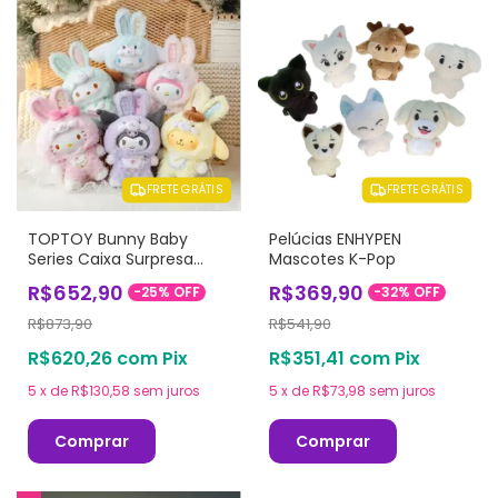
FRETE GRÁTIS
FRETE GRÁTIS
TOPTOY Bunny Baby
Pelúcias ENHYPEN
Series Caixa Surpresa
Mascotes K-Pop
Original - Sanrio
R$652,90
R$369,90
-
25
%
OFF
-
32
%
OFF
R$873,90
R$541,90
R$620,26
com
Pix
R$351,41
com
Pix
5
x
de
R$130,58
sem juros
5
x
de
R$73,98
sem juros
Comprar
Comprar