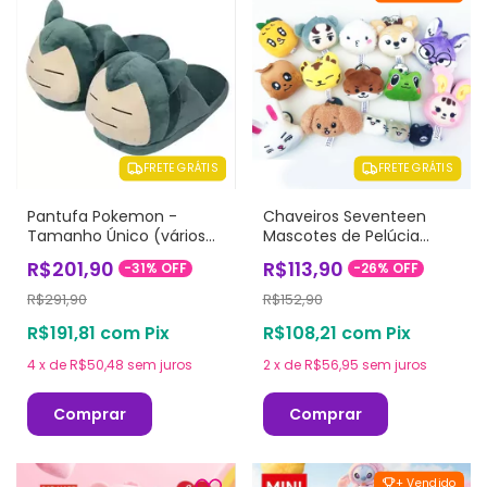
FRETE GRÁTIS
FRETE GRÁTIS
Pantufa Pokemon -
Chaveiros Seventeen
Tamanho Único (vários
Mascotes de Pelúcia
modelos)
(vários modelos)
R$201,90
R$113,90
-
31
%
OFF
-
26
%
OFF
R$291,90
R$152,90
R$191,81
com
Pix
R$108,21
com
Pix
4
x
de
R$50,48
sem juros
2
x
de
R$56,95
sem juros
Comprar
Comprar
+ Vendido