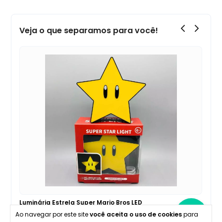
Veja o que separamos para você!
Luminária Tetris Montável LED
Más
Con
Ao navegar por este site
você aceita o uso de cookies
para
R$ 331,90
R$ 521,90