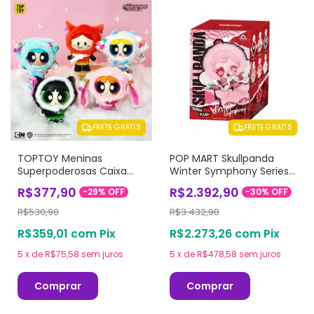
FRETE GRÁTIS
FRETE GRÁTIS
TOPTOY Meninas
POP MART Skullpanda
Superpoderosas Caixa
Winter Symphony Series
Surpresa Original -
Doll Original
R$377,90
R$2.392,90
-
29
%
OFF
-
30
%
OFF
Animal Cape Series
R$530,90
R$3.432,90
R$359,01
com
Pix
R$2.273,26
com
Pix
5
x
de
R$75,58
sem juros
5
x
de
R$478,58
sem juros
Comprar
Comprar