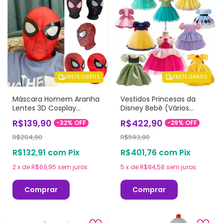
FRETE GRÁTIS
FRETE GRÁTIS
Máscara Homem Aranha
Vestidos Princesas da
Lentes 3D Cosplay
Disney Bebê (Vários
Adulto/Infantil
Modelos)
R$139,90
R$422,90
-
32
%
OFF
-
29
%
OFF
R$204,90
R$593,90
R$132,91
com
Pix
R$401,76
com
Pix
2
x
de
R$69,95
sem juros
5
x
de
R$84,58
sem juros
Comprar
Comprar