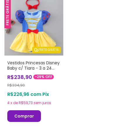
FRETE GRÁTIS
FRETE GRÁTIS
Vestidos Princesas Disney
Baby c/ Tiara - 3 a 24
meses (vários modelos)
R$238,90
-
29
%
OFF
R$334,90
R$226,96
com
Pix
4
x
de
R$59,73
sem juros
Comprar