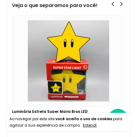
Veja o que separamos para você!
Luminária Tetris Montável LED
Má
Co
Ao navegar por este site
você aceita o uso de cookies
para
R$ 331,90
R$ 521,90
agilizar a sua experiência de compra.
Entendi
R$