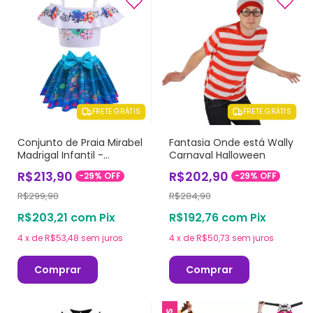
FRETE GRÁTIS
FRETE GRÁTIS
Conjunto de Praia Mirabel
Fantasia Onde está Wally
Madrigal Infantil -
Carnaval Halloween
Encanto
R$213,90
R$202,90
-
29
%
OFF
-
29
%
OFF
R$299,90
R$284,90
R$203,21
com
Pix
R$192,76
com
Pix
4
x
de
R$53,48
sem juros
4
x
de
R$50,73
sem juros
Comprar
Comprar