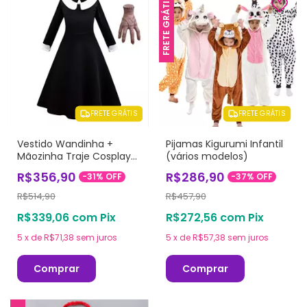
FRETE GRÁTIS
FRETE GRÁTIS
FRETE GRÁTIS
Vestido Wandinha +
Pijamas Kigurumi Infantil
Mãozinha Traje Cosplay
(vários modelos)
Halloween Infantil
R$356,90
R$286,90
-
31
%
OFF
-
37
%
OFF
R$514,90
R$457,90
R$339,06
com
Pix
R$272,56
com
Pix
5
x
de
R$71,38
sem juros
5
x
de
R$57,38
sem juros
Comprar
Comprar