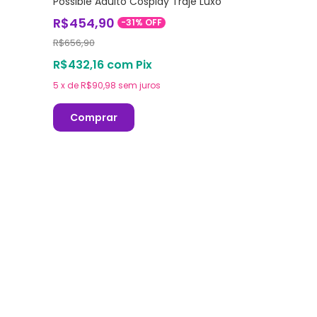
Possible Adulto Cosplay Traje Luxo
R$454,90
-
31
%
OFF
R$656,90
R$432,16
com
Pix
5
x
de
R$90,98
sem juros
Comprar