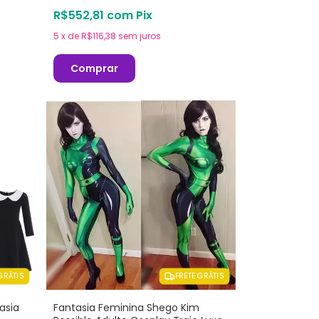
R$552,81
com
Pix
5
x
de
R$116,38
sem juros
Comprar
GRÁTIS
FRETE GRÁTIS
asia
Fantasia Feminina Shego Kim