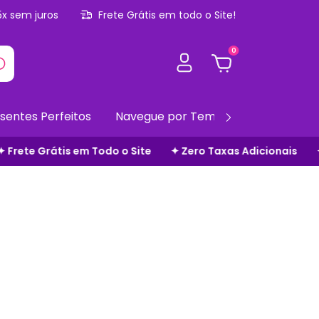
5x sem juros
Frete Grátis em todo o Site!
0
sentes Perfeitos
Navegue por Temas
Gift Cards
ero Taxas Adicionais
✦ Parcele em até 5x s/ juros
✦ Fre