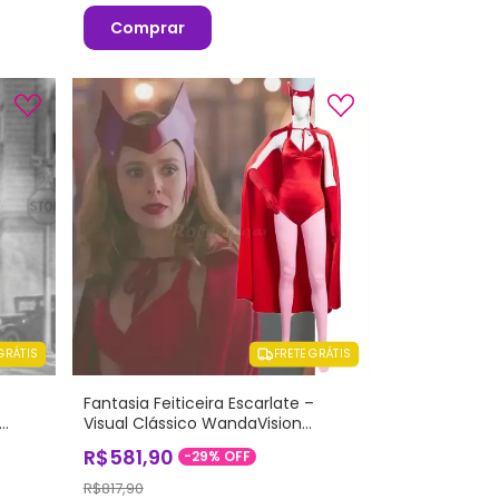
Comprar
GRÁTIS
FRETE GRÁTIS
Fantasia Feiticeira Escarlate –
Visual Clássico WandaVision
(Halloween)
R$581,90
-
29
%
OFF
R$817,90