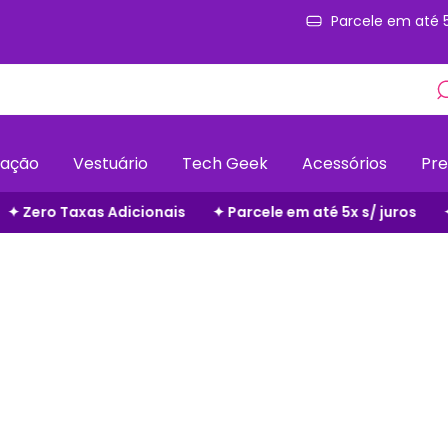
Parcele em até 
ação
Vestuário
Tech Geek
Acessórios
Pre
le em até 5x s/ juros
✦ Frete Grátis em Todo o Site
✦ Z