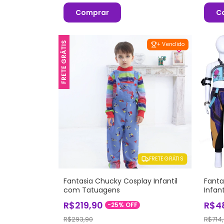
Comprar
C
FRETE GRÁTIS
+ Vendido
FRETE GRÁTIS
Fantasia Chucky Cosplay Infantil
Fanta
com Tatuagens
Infan
R$219,90
R$4
-
25
%
OFF
R$293,90
R$714