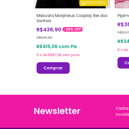
FRETE GRÁTIS
Pijam
Máscara Morpheus Cosplay Rei dos
Sonhos
R$3
R$436,90
-
29
%
OFF
R$537
R$616,90
R$3
R$415,06
com
Pix
5
x
de
5
x
de
R$87,38
sem juros
C
Comprar
Newsletter
Cadas
novida