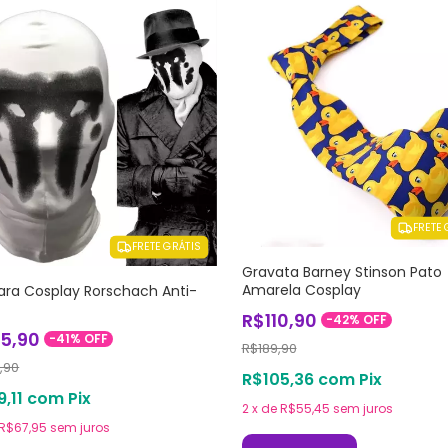
FRETE 
FRETE GRÁTIS
Gravata Barney Stinson Pato
Amarela Cosplay
ra Cosplay Rorschach Anti-
R$110,90
-
42
%
OFF
35,90
-
41
%
OFF
R$189,90
,90
R$105,36
com
Pix
9,11
com
Pix
2
x
de
R$55,45
sem juros
R$67,95
sem juros