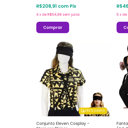
R$208,91
com
Pix
R$46
4
x
de
R$54,98
sem juros
5
x
de
Comprar
C
FRETE GRÁTIS
Conjunto Eleven Cosplay -
Fanta