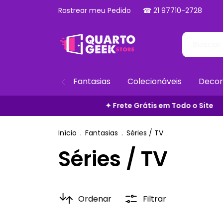
Rastrear meu Pedido
☎ 21 97710-2728
Fantasias
Colecionáveis
Decor
 Grátis em Todo o Site
✦ Zero Taxas Adicionais
✦ Parce
Início
.
Fantasias
.
Séries / TV
Séries / TV
Ordenar
Filtrar