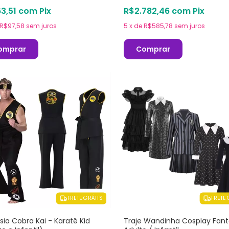
3,51
com
Pix
R$2.782,46
com
Pix
R$97,58
sem juros
5
x
de
R$585,78
sem juros
omprar
Comprar
FRETE GRÁTIS
FRETE 
sia Cobra Kai - Karatê Kid
Traje Wandinha Cosplay Fant