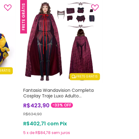
FRETE GRÁTIS
GRÁTIS
FRETE GRÁTIS
Fantasia Wandavision Completa
Cosplay Traje Luxo Adulto
Profissional
R$423,90
-
33
%
OFF
R$634,90
R$402,71
com
Pix
5
x
de
R$84,78
sem juros