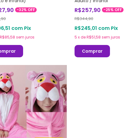
o e Infantil)
Adulto / Infantil
27,90
R$257,90
-
32
%
OFF
-
25
%
OFF
,90
R$344,90
6,51
com
Pix
R$245,01
com
Pix
R$85,58
sem juros
5
x
de
R$51,58
sem juros
omprar
Comprar