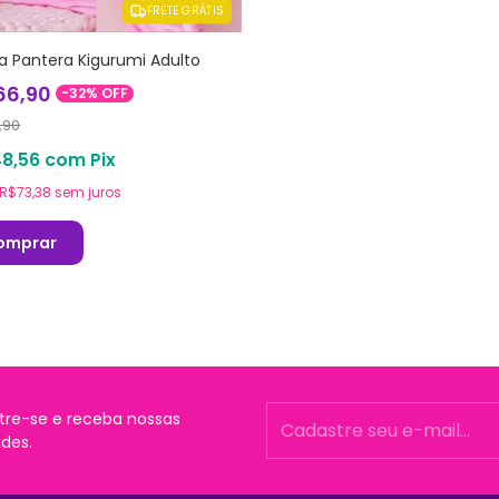
FRETE GRÁTIS
a Pantera Kigurumi Adulto
66,90
-
32
%
OFF
,90
48,56
com
Pix
R$73,38
sem juros
omprar
tre-se e receba nossas
des.