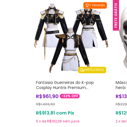
FRETE GRÁTIS
+ Vendido
FRETE GRÁTIS
Fantasia Guerreiras do K-pop
Másca
Cosplay Huntrix Premium
herói
Profissional
R$961,90
R$1
-
32
%
OFF
R$1.409,90
R$229
R$913,81
com
Pix
R$12
5
x
de
R$192,38
sem juros
2
x
de