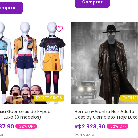
Comprar
omprar
FRETE GRÁTIS
FRETE 
sia Guerreiras do K-pop
Homem-Aranha Noir Adulto
til Luxo (3 modelos)
Cosplay Completo Traje Luxo
Profissional
87,90
R$2.928,90
-
32
%
OFF
-
32
%
OFF
,90
R$4.294,90