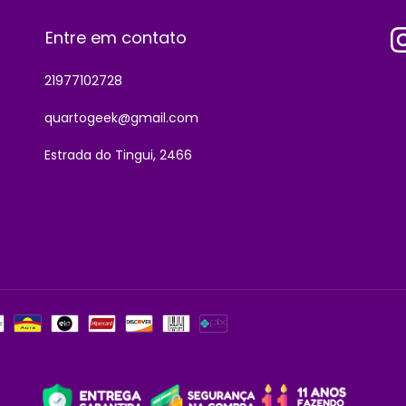
Entre em contato
21977102728
quartogeek@gmail.com
Estrada do Tingui, 2466