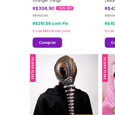
Stranger Things
(Adult
R$306,90
R$4
-
32
%
OFF
R$452,90
R$630
R$291,56
com
Pix
R$40
5
x
de
R$61,38
sem juros
5
x
de
Comprar
C
FRETE GRÁTIS
FRETE GRÁTIS