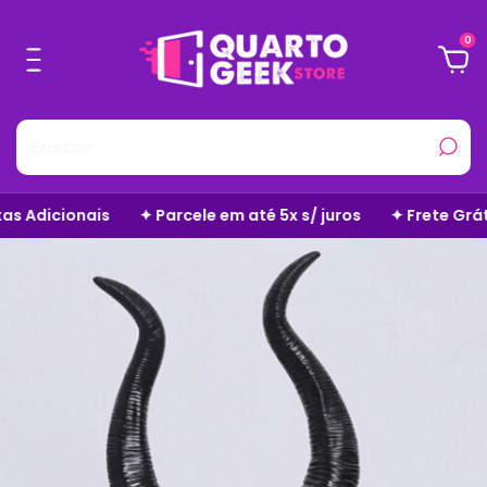
0
Parcele em até 5x s/ juros
✦ Frete Grátis em Todo o Site