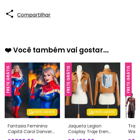
Compartilhar
❤️ Você também vai gostar...
FRETE GRÁTIS
FRETE GRÁTIS
FRETE GRÁTIS
FRETE GRÁTIS
FRETE GRÁTIS
Fantasia Feminina
Jaqueta Legion
Traje
Capitã Carol Danvers
Cosplay Traje Eren
Waka
Cosplay Traje Luxo
Levi Adulto
Cospl