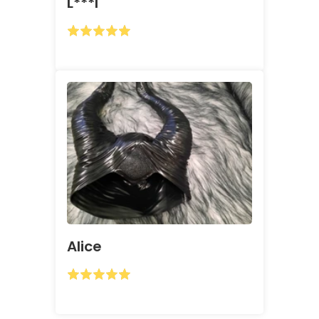
L***i
Alice