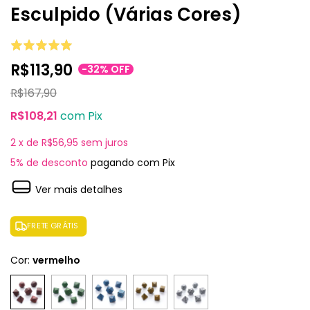
Esculpido (Várias Cores)
R$113,90
-
32
%
OFF
R$167,90
R$108,21
com
Pix
2
x de
R$56,95
sem juros
5% de desconto
pagando com Pix
Ver mais detalhes
FRETE GRÁTIS
Cor:
vermelho