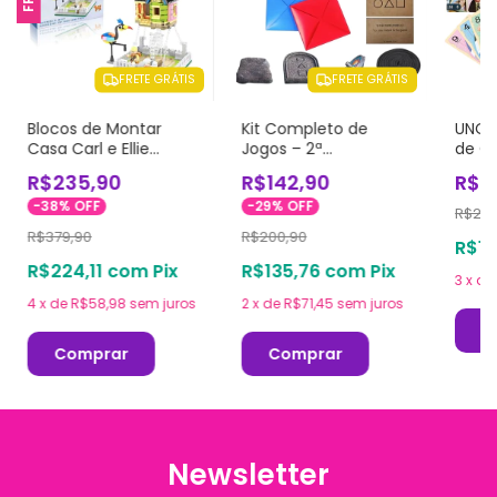
FRETE GRÁTIS
FRETE GRÁTIS
Blocos de Montar
Kit Completo de
UNO 
Casa Carl e Ellie
Jogos – 2ª
de C
Suspensa - Up! Altas
Temporada de Round
R$235,90
R$142,90
R$1
Aventuras
6 (Squid Game)
-
38
%
OFF
-
29
%
OFF
R$230
R$379,90
R$200,90
R$16
R$224,11
com
Pix
R$135,76
com
Pix
3
x
de
4
x
de
R$58,98
sem juros
2
x
de
R$71,45
sem juros
C
Comprar
Comprar
Newsletter