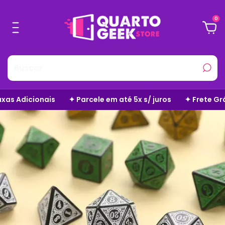
0
 Parcele em até 5x s/ juros
✦ Frete Grátis em Todo o Site