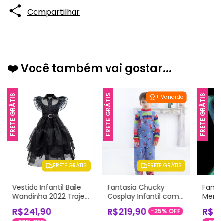
Compartilhar
❤️ Você também vai gostar...
FRETE GRÁTIS
FRETE GRÁTIS
FRETE GRÁTIS
+ Vendido
FRETE GRÁTIS
FRETE GRÁTIS
Vestido Infantil Baile
Fantasia Chucky
Fanta
Wandinha 2022 Traje
Cosplay Infantil com
Mera 
Cosplay
Tatuagens
Traje
R$241,90
R$219,90
R$4
-
25
%
OFF