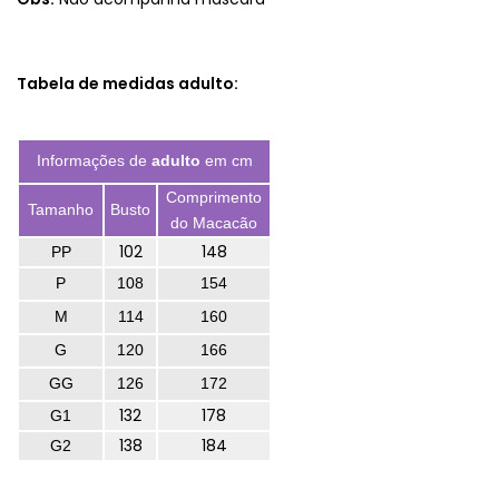
Tabela de medidas adulto:
Informações de
adulto
em cm
Comprimento
Tamanho
Busto
do Macacão
102
148
PP
P
108
154
M
114
160
G
120
166
GG
126
172
132
178
G1
138
184
G2