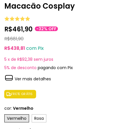
Macacão Cosplay
R$461,90
-
32
%
OFF
R$681,90
R$438,81
com
Pix
5
x de
R$92,38
sem juros
5% de desconto
pagando com Pix
Ver mais detalhes
FRETE GRÁTIS
cor:
Vermelho
Vermelho
Rosa