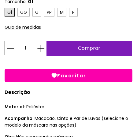
Tamanho:
G1
G1
GG
G
PP
M
P
Guia de medidas
Favoritar
Descrição
Material:
Poliéster
Acompanha:
Macacão, Cinto e Par de Luvas (selecione o
modelo da máscara nas opções)
Obs:
Não acompanha máscara