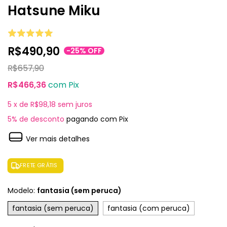
Hatsune Miku
R$490,90
-
25
%
OFF
R$657,90
R$466,36
com
Pix
5
x de
R$98,18
sem juros
5% de desconto
pagando com Pix
Ver mais detalhes
FRETE GRÁTIS
Modelo:
fantasia (sem peruca)
fantasia (sem peruca)
fantasia (com peruca)