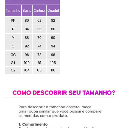
Tamanho
Busto
Cintura
Quadril
PP
80
62
82
P
84
66
86
M
88
70
90
G
92
74
94
GG
96
78
98
100
81
105
G1
104
85
110
G2