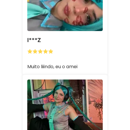
I***z
Muito liiindo, eu o amei