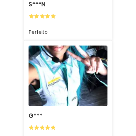
S***n
Perfeito
G***