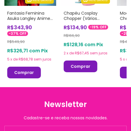
FRETE GRÁTIS
FRETE GRÁTIS
Fantasia Feminina
Chapéu Cosplay
Mochi
Asuka Langley Anime
Chopper (Vários
Chop
Adulto Cosplay Traje
Modelos)
R$343,90
R$134,90
R$3
-
19
%
OFF
-
37
%
OFF
-
29
R$166,90
R$549,90
R$475
R$128,16
com
Pix
R$326,71
com
Pix
R$32
2
x
de
R$67,45
sem juros
5
x
de
R$68,78
sem juros
5
x
d
Comprar
Comprar
C
Newsletter
Cadastre-se e receba nossas novidades.