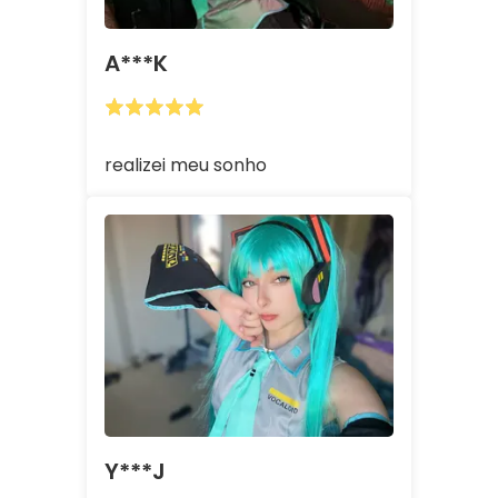
A***k
realizei meu sonho
Y***J