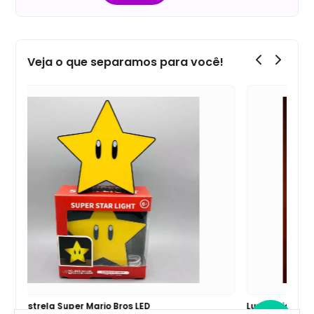
Veja o que separamos para você!
Máscara Spider Sense Homem-Aranha Interativa c/
Lum