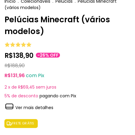
Início
.
Colecionáveis
.
Pelúcias
.
Pelúcias Minecraft
(vários modelos)
Pelúcias Minecraft (vários
modelos)
R$138,90
-
26
%
OFF
R$188,90
R$131,96
com
Pix
2
x de
R$69,45
sem juros
5% de desconto
pagando com Pix
Ver mais detalhes
FRETE GRÁTIS