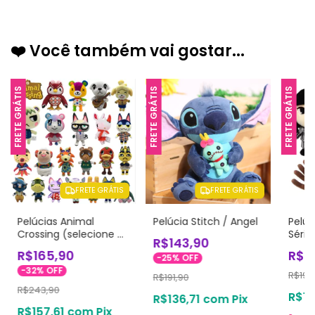
❤️ Você também vai gostar...
FRETE GRÁTIS
FRETE GRÁTIS
FRETE GRÁTIS
FRETE GRÁTIS
FRETE GRÁTIS
Pelúcias Animal
Pelúcia Stitch / Angel
Pelú
Crossing (selecione o
Série
R$143,90
modelo)
R$165,90
R$1
-
25
%
OFF
-
32
%
OFF
R$191
R$191,90
R$243,90
R$14
R$136,71
com
Pix
R$157,61
com
Pix