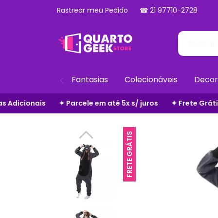
Rastrear meu Pedido
☎ 21 97710-2728
Fantasias
Colecionáveis
Decor
 até 5x s/ juros
✦ Frete Grátis em Todo o Site
✦ Zero T
FRETE GRÁTIS