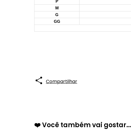
P
M
G
GG
Compartilhar
❤️ Você também vai gostar..