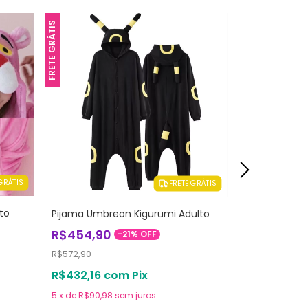
FRETE GRÁTIS
FRETE GRÁTIS
GRÁTIS
FRETE GRÁTIS
to
Pijama Umbreon Kigurumi Adulto
Pijamas Vaqu
R$454,90
R$346,90
-
21
%
OFF
R$572,90
R$546,90
R$432,16
com
Pix
R$329,56
c
5
x
de
R$90,98
sem juros
5
x
de
R$69,38