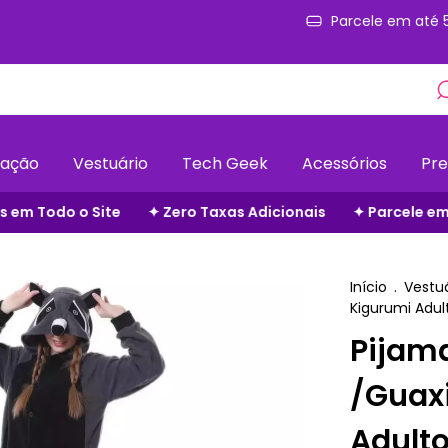
Parcele em até 
ação
Vestuário
Tech Geek
Acessórios
Pre
axas Adicionais
✦ Parcele em até 5x s/ juros
✦ Frete Gr
Início
.
Vestuá
Kigurumi Adul
Pijam
/Guax
Adult