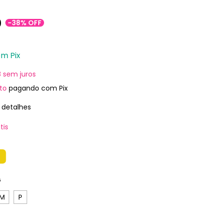
0
-
38
%
OFF
om
Pix
8
sem juros
to
pagando com Pix
 detalhes
tis
S
G
M
P