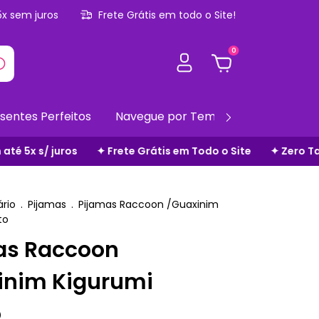
5x sem juros
Frete Grátis em todo o Site!
0
sentes Perfeitos
Navegue por Temas
Gift Cards
átis em Todo o Site
✦ Zero Taxas Adicionais
✦ Parcele 
rio
.
Pijamas
.
Pijamas Raccoon /Guaxinim
to
as Raccoon
inim Kigurumi
o