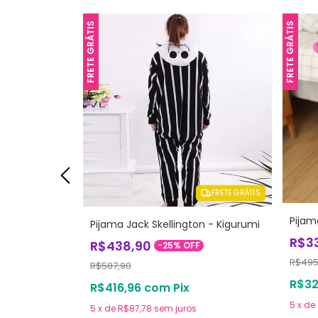
FRETE GRÁTIS
FRETE GRÁTIS
FRETE GRÁTIS
FRETE GRÁTIS
Pijam
Pijama Jack Skellington - Kigurumi
R$3
R$438,90
-
25
%
OFF
R$495
R$587,90
R$32
R$416,96
com
Pix
5
x
de
5
x
de
R$87,78
sem juros