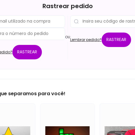
Rastrear pedido
OU
RASTREAR
Lembrar pedido?
RASTREAR
edido?
 que separamos para você!