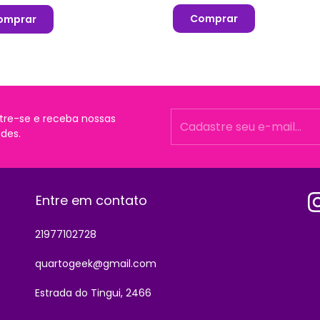
Comprar
omprar
tre-se e receba nossas
des.
Entre em contato
21977102728
quartogeek@gmail.com
Estrada do Tingui, 2466