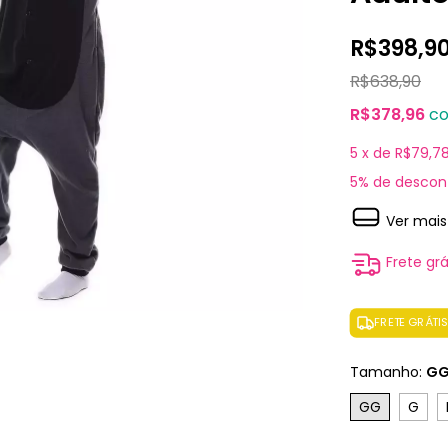
R$398,9
R$638,90
R$378,96
c
5
x de
R$79,7
5% de descon
Ver mais
Frete grá
FRETE GRÁTI
Tamanho:
G
GG
G