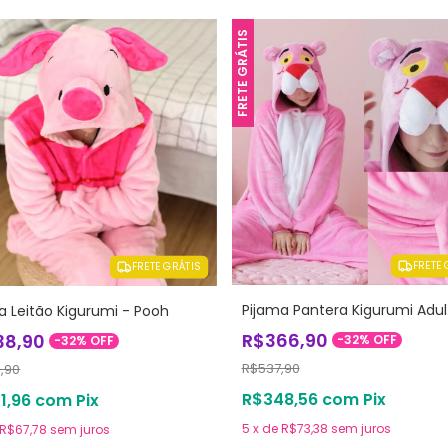
FRETE GRÁTIS
FRETE 
FRETE GRÁTIS
Pijama Pantera Kigurumi Adul
a Leitão Kigurumi - Pooh
R$366,90
38,90
-
32
%
OFF
-
32
%
OFF
R$537,90
,90
R$348,56
com
Pix
1,96
com
Pix
5
x
de
R$73,38
sem juros
R$67,78
sem juros