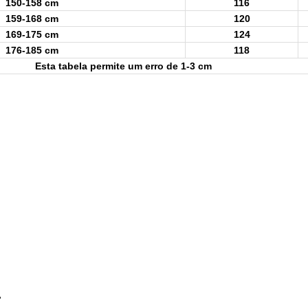
150-158 cm
116
159-168 cm
120
169-175 cm
124
176-185 cm
118
Esta tabela permite um erro de 1-3 cm
.