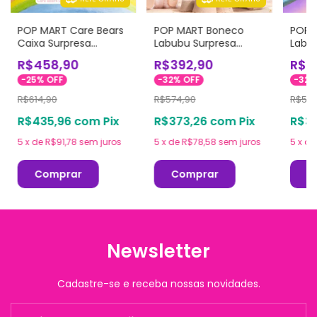
POP MART Care Bears
POP MART Boneco
POP 
Caixa Surpresa
Labubu Surpresa
Labu
Original - Colorful
Original - Have a Seat
Origin
R$458,90
R$392,90
R$3
Hugs Series Figures
Ener
-
25
%
OFF
-
32
%
OFF
-
32
R$614,90
R$574,90
R$527
R$435,96
com
Pix
R$373,26
com
Pix
R$34
5
x
de
R$91,78
sem juros
5
x
de
R$78,58
sem juros
5
x
d
Comprar
Comprar
C
Newsletter
Cadastre-se e receba nossas novidades.