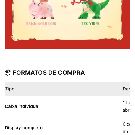
📦 FORMATOS DE COMPRA
Tipo
Desc
1 figu
Caixa individual
abrir
6 cai
Display completo
do fa