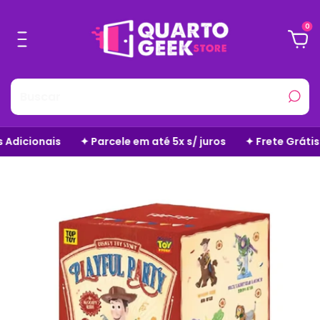
0
cele em até 5x s/ juros
✦ Frete Grátis em Todo o Site
✦