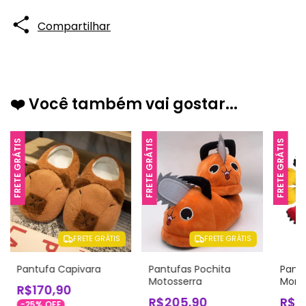
Compartilhar
❤️ Você também vai gostar...
FRETE GRÁTIS
FRETE GRÁTIS
FRETE GRÁTIS
FRETE GRÁTIS
FRETE GRÁTIS
Pantufa Capivara
Pantufas Pochita
Pantu
Motosserra
Mons
R$170,90
R$205,90
R$1
-
25
%
OFF