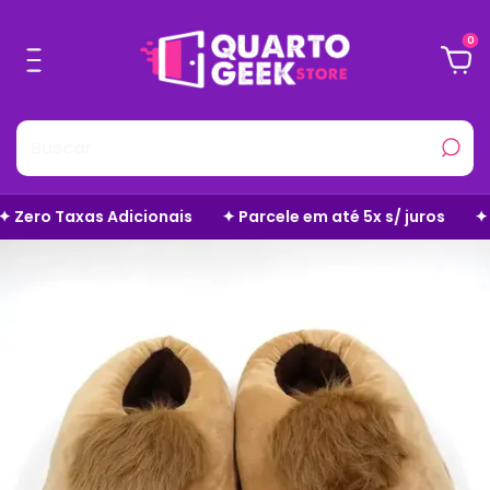
0
✦ Parcele em até 5x s/ juros
✦ Frete Grátis em Todo o S