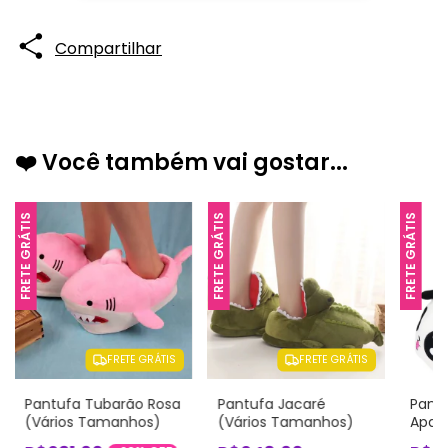
Compartilhar
❤️ Você também vai gostar...
FRETE GRÁTIS
FRETE GRÁTIS
FRETE GRÁTIS
FRETE GRÁTIS
FRETE GRÁTIS
Pantufa Tubarão Rosa
Pantufa Jacaré
Pant
(Vários Tamanhos)
(Vários Tamanhos)
Apaix
Tama