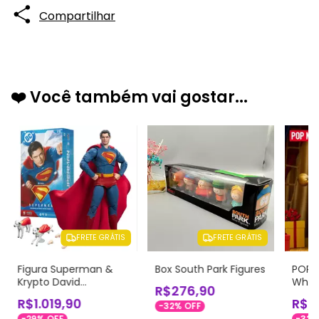
Compartilhar
❤️ Você também vai gostar...
FRETE GRÁTIS
FRETE GRÁTIS
Figura Superman &
Box South Park Figures
POP 
Krypto David
Why S
R$276,90
Corenswet DC
- Cai
R$1.019,90
R$4
-
32
%
OFF
Original Escala 1/9 -
Origi
-
29
%
OFF
-
32