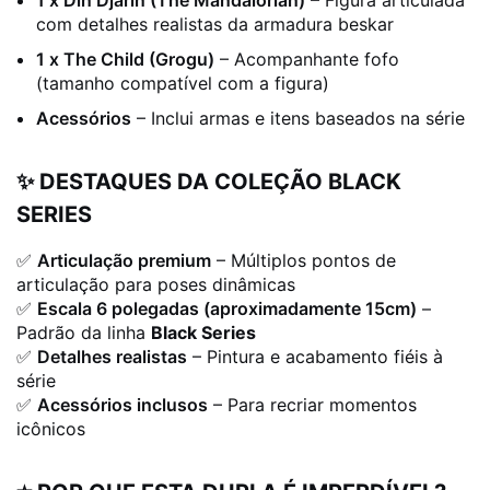
1 x Din Djarin (The Mandalorian)
– Figura articulada
com detalhes realistas da armadura beskar
1 x The Child (Grogu)
– Acompanhante fofo
(tamanho compatível com a figura)
Acessórios
– Inclui armas e itens baseados na série
✨ DESTAQUES DA COLEÇÃO BLACK
SERIES
✅
Articulação premium
– Múltiplos pontos de
articulação para poses dinâmicas
✅
Escala 6 polegadas (aproximadamente 15cm)
–
Padrão da linha
Black Series
✅
Detalhes realistas
– Pintura e acabamento fiéis à
série
✅
Acessórios inclusos
– Para recriar momentos
icônicos