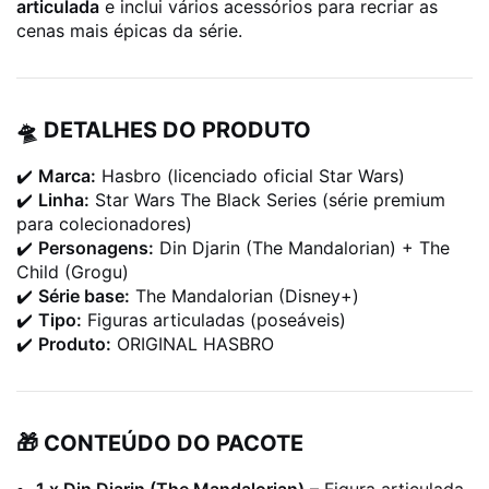
articulada
e inclui vários acessórios para recriar as
cenas mais épicas da série.
🛸 DETALHES DO PRODUTO
✔️
Marca:
Hasbro (licenciado oficial Star Wars)
✔️
Linha:
Star Wars The Black Series (série premium
para colecionadores)
✔️
Personagens:
Din Djarin (The Mandalorian) + The
Child (Grogu)
✔️
Série base:
The Mandalorian (Disney+)
✔️
Tipo:
Figuras articuladas (poseáveis)
✔️
Produto:
ORIGINAL HASBRO
🎁 CONTEÚDO DO PACOTE