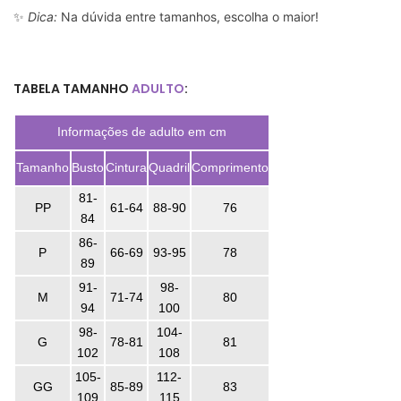
✨
Dica:
Na dúvida entre tamanhos, escolha o maior!
TABELA TAMANHO
ADULTO
:
Informações de adulto em cm
Tamanho
Busto
Cintura
Quadril
Comprimento
81-
PP
61-64
88-90
76
84
86-
P
66-69
93-95
78
89
91-
98-
M
71-74
80
94
100
98-
104-
G
78-81
81
102
108
105-
112-
GG
85-89
83
109
115