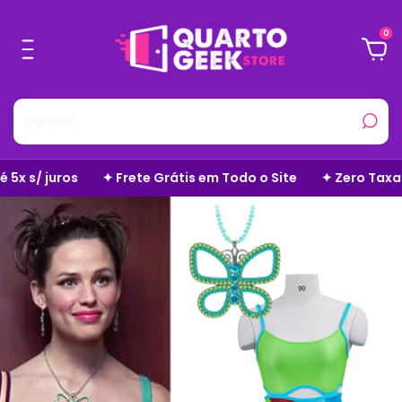
0
Site
✦ Zero Taxas Adicionais
✦ Parcele em até 5x s/ jur