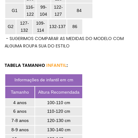
116-
99-
122-
G1
84
122
104
127
127-
109-
G2
132-137
86
132
114
- SUGERIMOS COMPARAR AS MEDIDAS DO MODELO COM
ALGUMA ROUPA SUA DO ESTILO
TABELA TAMANHO
INFANTIL
:
Informações de infantil em cm
Tamanho
Altura Recomendada
4 anos
100-110 cm
6 anos
110-120 cm
7-8 anos
120-130 cm
8-9 anos
130-140 cm