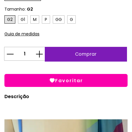
Tamanho:
G2
G2
G1
M
P
GG
G
Guia de medidas
Favoritar
Descrição