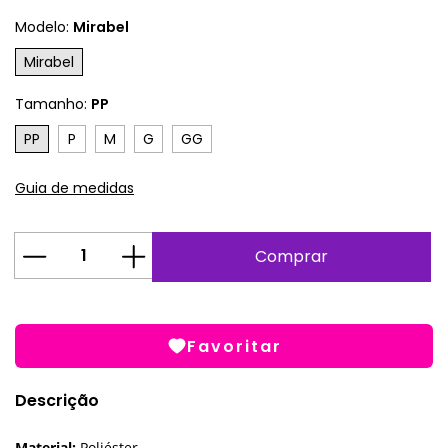
Modelo:
Mirabel
Mirabel
Tamanho:
PP
PP
P
M
G
GG
Guia de medidas
Favoritar
Descrição
Material:
Poliéster