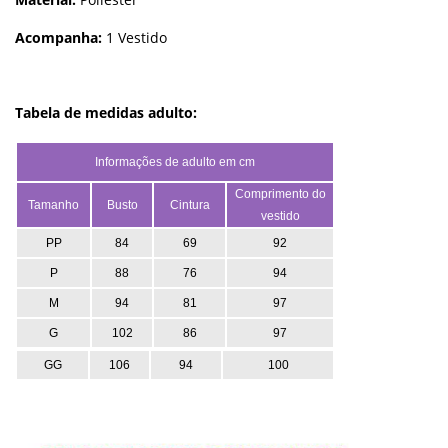
Acompanha:
1 Vestido
Tabela de medidas adulto:
Informações de adulto em cm
Comprimento do
Tamanho
Busto
Cintura
vestido
PP
84
69
92
P
88
76
94
M
94
81
97
G
102
86
97
GG
106
94
100