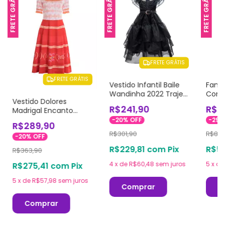
FRETE GRÁTIS
FRETE GRÁTIS
FRETE GRÁTIS
FRETE GRÁTIS
FRETE GRÁTIS
Vestido Infantil Baile
Fanta
Wandinha 2022 Traje
Comp
Vestido Dolores
Cosplay
Cosp
R$241,90
R$5
Madrigal Encanto
Cosplay Adulto
-
20
%
OFF
-
29
R$289,90
R$301,90
R$804
-
20
%
OFF
R$229,81
com
Pix
R$53
R$363,90
4
x
de
R$60,48
sem juros
5
x
d
R$275,41
com
Pix
5
x
de
R$57,98
sem juros
Comprar
C
Comprar