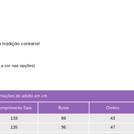
 tradição coreana!
 a cor nas opções)
rmações de adulto em cm
omprimento Saia
Busto
Ombro
133
86
43
135
96
47