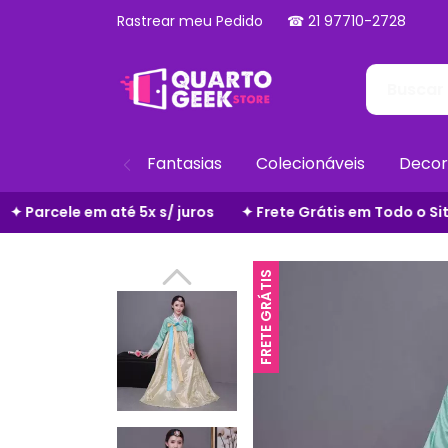
Rastrear meu Pedido
☎ 21 97710-2728
Fantasias
Colecionáveis
Decor
Frete Grátis em Todo o Site
✦ Zero Taxas Adicionais
✦ 
FRETE GRÁTIS