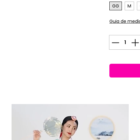
GG
M
Guia de medi