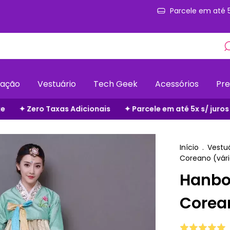
Parcele em até 
ação
Vestuário
Tech Geek
Acessórios
Pre
Parcele em até 5x s/ juros
✦ Frete Grátis em Todo o Site
Início
.
Vestuá
Coreano (vári
Hanbok
Corean