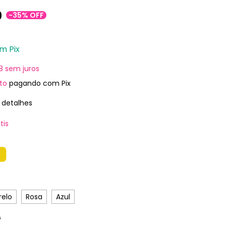
0
-
35
%
OFF
om
Pix
8
sem juros
to
pagando com Pix
 detalhes
tis
S
elo
Rosa
Azul
G