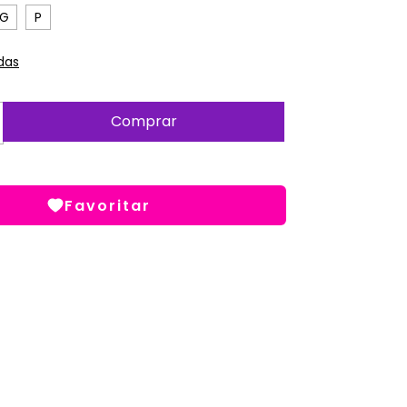
G
P
das
Favoritar