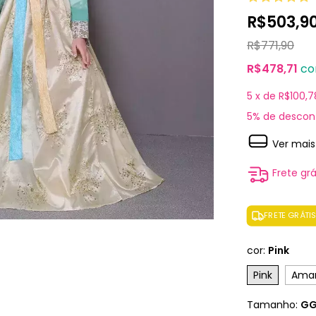
R$503,9
R$771,90
R$478,71
c
5
x de
R$100,7
5% de descon
Ver mais
Frete grá
FRETE GRÁTI
cor:
Pink
Pink
Amar
Tamanho:
G