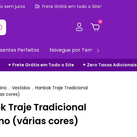
5x sem juros
Frete Grátis em todo o Site!
0
sentes Perfeitos
Navegue por Temas
Gift Cards
✦ Zero Taxas Adicionais
✦ Parcele em até 5x s/ juros
rio
.
Vestidos
.
Hanbok Traje Tradicional
as cores)
 Traje Tradicional
o (várias cores)